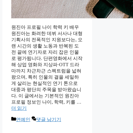
원진아 프로필 나이 학력 키 배우
원진아는 화려한 데뷔 서사나 대형
기획사의 전폭적인 지원보다는, 오
랜 시간의 생활 노동과 반복된 도
전 끝에 연기자로 자리 잡은 인물
로 평가됩니다. 단편영화에서 시작
해 상업 영화와 지상파·OTT 드라
마까지 차근차근 스펙트럼을 넓혀
왔으며, 특히 인물의 결을 세밀하
게 살리는 현실적인 연기 톤으로
대중과 평단의 주목을 받아왔습니
다. 이 글에서는 기본적인 원진아
프로필 정보인 나이, 학력, 키를 …
더 읽기
카
연예인
댓글 남기기
테
고