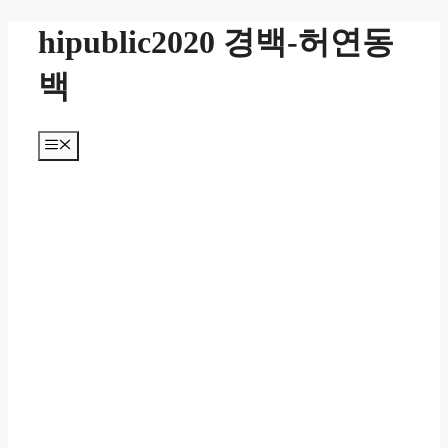
컨
hipublic2020 경백-허연동
텐
츠
백
로
건
너
메
뛰
뉴
기