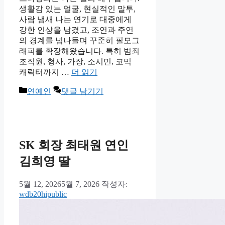
생활감 있는 얼굴, 현실적인 말투,
사람 냄새 나는 연기로 대중에게
강한 인상을 남겼고, 조연과 주연
의 경계를 넘나들며 꾸준히 필모그
래피를 확장해왔습니다. 특히 범죄
조직원, 형사, 가장, 소시민, 코믹
캐릭터까지 …
더 읽기
카
연예인
댓글 남기기
테
고
리
SK 회장 최태원 연인
김희영 딸
5월 12, 2026
5월 7, 2026
작성자:
wdb20hipublic