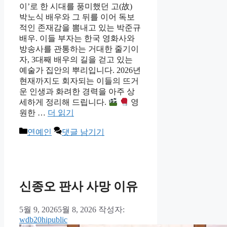
이’로 한 시대를 풍미했던 고(故)
박노식 배우와 그 뒤를 이어 독보
적인 존재감을 뽐내고 있는 박준규
배우. 이들 부자는 한국 영화사와
방송사를 관통하는 거대한 줄기이
자, 3대째 배우의 길을 걷고 있는
예술가 집안의 뿌리입니다. 2026년
현재까지도 회자되는 이들의 뜨거
운 인생과 화려한 경력을 아주 상
세하게 정리해 드립니다.
영
원한 …
더 읽기
카
연예인
댓글 남기기
테
고
리
신종오 판사 사망 이유
5월 9, 2026
5월 8, 2026
작성자:
wdb20hipublic