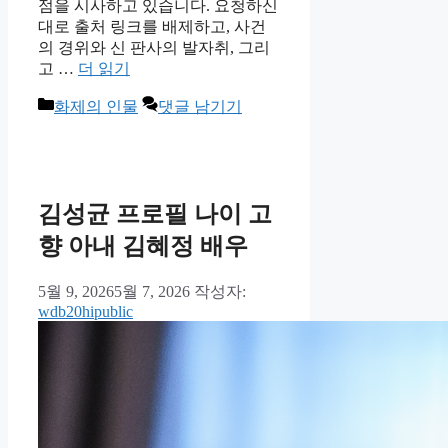
점을 시사하고 있습니다. 요청하신
대로 출처 링크를 배제하고, 사건
의 경위와 신 판사의 발자취, 그리
고 …
더 읽기
카
화제의 인물
댓글 남기기
테
고
리
김성균 프로필 나이 고
향 아내 김혜정 배우
5월 9, 2026
5월 7, 2026
작성자:
wdb20hipublic