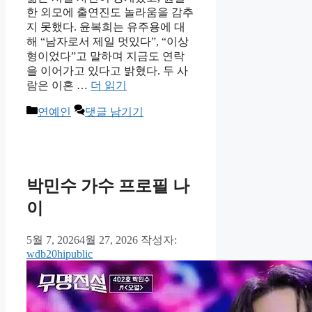
한 외모에 출연진도 놀라움을 감추
지 못했다. 윤복희는 유주용에 대
해 “남자로서 제일 멋있다”, “이상
형이었다”고 말하며 지금도 연락
을 이어가고 있다고 밝혔다. 두 사
람은 이혼 …
더 읽기
카
연예인
댓글 남기기
테
고
리
박민수 가수 프로필 나
이
5월 7, 2026
4월 27, 2026
작성자:
wdb20hipublic