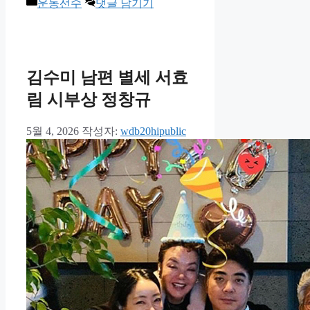
카
운동선수
댓글 남기기
테
고
리
김수미 남편 별세 서효
림 시부상 정창규
5월 4, 2026
작성자:
wdb20hipublic