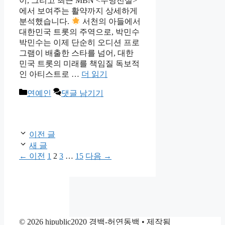
이, 그리고 최근 MBN <무명전설>
에서 보여주는 활약까지 상세하게
분석했습니다.
서천의 아들에서
대한민국 트롯의 주역으로, 박민수
박민수는 이제 단순히 오디션 프로
그램이 배출한 스타를 넘어, 대한
민국 트롯의 미래를 책임질 독보적
인 아티스트로 …
더 읽기
카
연예인
댓글 남기기
테
고
리
이전 글
새 글
페
페
페
페
←
이전
1
2
3
…
15
다음
→
이
이
이
이
지
지
지
지
© 2026 hipublic2020 경백-허연동백
• 제작됨