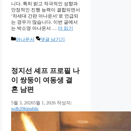
니다. 특히 밝고 적극적인 성향과
안정적인 진행 능력이 결합되면서
‘차세대 간판 아나운서’로 언급되
는 경우가 많습니다. 이번 글에서
는 박소영 아나운서 …
더 읽기
카
아나운서
댓글 남기기
테
고
리
정지선 셰프 프로필 나
이 쌍둥이 여동생 결
혼 남편
5월 3, 2026
5월 1, 2026
작성자:
wdb20hipublic