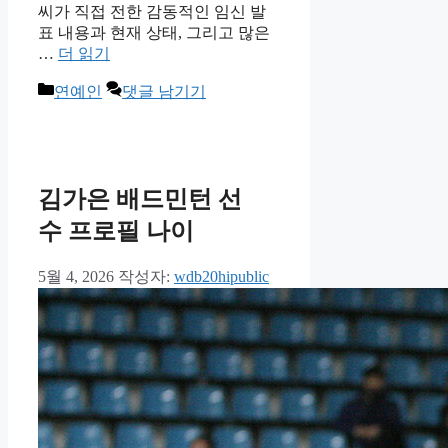
씨가 직접 전한 감동적인 임신 발
표 내용과 현재 상태, 그리고 많은
…
더 읽기
카
연예인
댓글 남기기
테
고
리
김가은 배드민턴 선
수 프로필 나이
5월 4, 2026
작성자:
wdb20hipublic