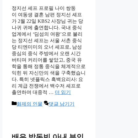
정지선 셰프 프로필 나이 쌍둥
이 여동생 결혼 남편 정지선 셰프
가 2월 22일 KBS2 사장님 귀는 당
나귀 귀에 출연합니다. 국내 중식
업계에서 ‘딤섬의 여왕’으로 불리
는 정지선 셰프는 서울 서촌 중식
당 티엔미미의 오너 셰프로, 남성
중심의 중식 주방에서 오랜 시간
버티며 커리어를 쌓았고, 중국 유
학을 통해 정통 중식을 체계적으로
익힌 뒤 자신만의 색을 구축했습니
다.​ 특히 넷플릭스 흑백요리사: 요
리 계급 전쟁에서 백수저 셰프로
출연하며 대중적 …
더 읽기
카
화제의 인물
댓글 남기기
테
고
리
배우 박동빈 아내 부인