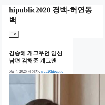
컨
hipublic2020 경백-허연동
텐
츠
백
로
건
너
메
뛰
뉴
기
김승혜 개그우먼 임신
남편 김해준 개그맨
5월 4, 2026
작성자:
wdb20hipublic