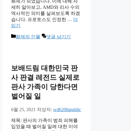
화제가 되었습니다. 이에 대해 자
세히 알아보고, AMD와 리사 수의
역사적인 의미를 살펴보도록 하겠
습니다. 프로토스도 인정한 …
더
읽기
카
화제의 인물
댓글 남기기
테
고
리
보배드림 대한민국 판
사 판결 레전드 실제로
판사 가족이 당한다면
벌어질 일
6월 25, 2021
작성자:
wdb20hipublic
제목: 판사의 가족이 범죄 피해를
입었을 때 벌어질 일에 대한 이야