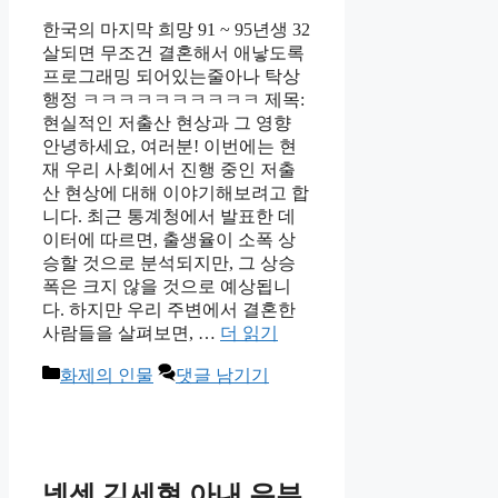
한국의 마지막 희망 91 ~ 95년생 32
살되면 무조건 결혼해서 애낳도록
프로그래밍 되어있는줄아나 탁상
행정 ㅋㅋㅋㅋㅋㅋㅋㅋㅋㅋ 제목:
현실적인 저출산 현상과 그 영향
안녕하세요, 여러분! 이번에는 현
재 우리 사회에서 진행 중인 저출
산 현상에 대해 이야기해보려고 합
니다. 최근 통계청에서 발표한 데
이터에 따르면, 출생율이 소폭 상
승할 것으로 분석되지만, 그 상승
폭은 크지 않을 것으로 예상됩니
다. 하지만 우리 주변에서 결혼한
사람들을 살펴보면, …
더 읽기
카
화제의 인물
댓글 남기기
테
고
리
넥센 김세현 아내 유부