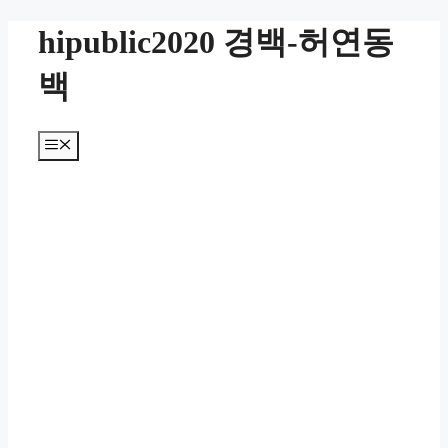
컨
hipublic2020 경백-허연동
텐
츠
백
로
건
너
메
뛰
뉴
기