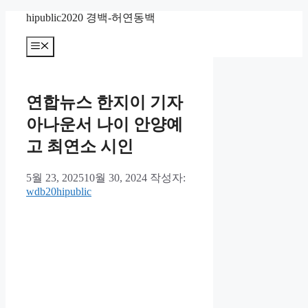
컨
hipublic2020 경백-허연동백
텐
츠
메
뉴
로
건
너
연합뉴스 한지이 기자
뛰
기
아나운서 나이 안양예
고 최연소 시인
5월 23, 2025
10월 30, 2024
작성자:
wdb20hipublic