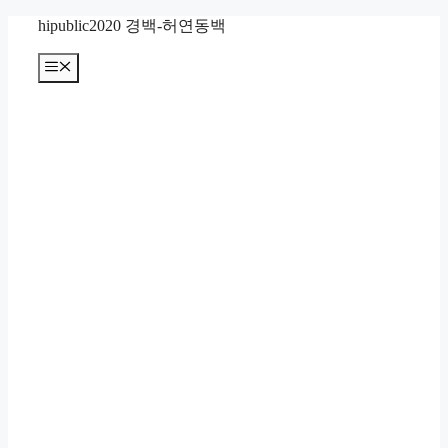
컨
hipublic2020 경백-허연동백
텐
츠
메
뉴
로
건
너
뛰
기