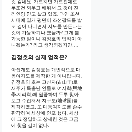
것 같네요. 가르치면 가르친데로
무조건 외우고 배워서 그 것이 진
리인양 믿고 살고 있죠. 과연 조선
시대에 일개 평민이 조선팔도를 발
로 걸어 다니면서 지도를 만든다는
것이 가능하기나 했을까? 그게 불
가능한 일이니 김정호의 업적이 아
니겠는가? 라고 생각되겠지만….
김정호의 실제 업적은?
아쉽게도 김정호는 개인적으로 대
동여지도를 제작한 게 아니랍니다.
김정호의 호는 고산자(古山子)로
재주가 특출난 인물로 여지학(輿地
學:지리학)에 열중하여 두루 찾아
보고 수집해서 지구도(地球圖)를
제작하였고, 또 대동여지도를 손수
판각하여 세상에 인포 했다. 세상
에 그 정밀하고 상세한 것은 고금
에 찾을 길이 없다.